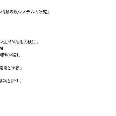
による情動表現システムの研究」
生成AI活用の検討」
M
行制御の検討」
開発と実験」
境構築と評価」