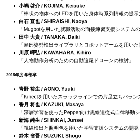
小嶋 啓介 / KOJIMA, Keisuke
「棒状の物体へのLEDを用いた身体時系列情報の提示
白石 直也 / SHIRAISHi, Naoya
「Mugbotを用いた就職活動の面接練習支援システム
田中 大貴 / TANAKA, Daiki
「頭部姿勢検出ライブラリとロボットアームを用いた
川原 暉弘 / KAWAHARA, Kihiro
「人物動作分析のための自動追尾ドローンの検討」
2018年度 学部卒
青野 裕生 / AONO, Yuuki
「Kinectを用いたスラックラインでの片足立ちバラ
香月 将也 / KAZUKI, Masaya
「深層学習を使ったPepper向け黒線追従式自律移動
新海 純生 / SHINKAI, Junsei
「視線検出と照明色を用いた学習支援システムの開発
鈴木 省吾 / SUZUKI, Shogo