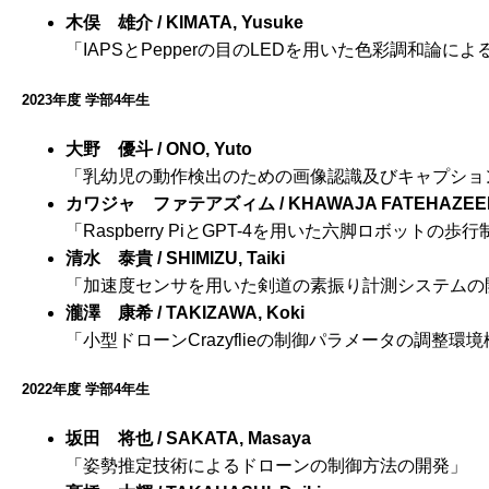
木俣 雄介 / KIMATA, Yusuke
「IAPSとPepperの目のLEDを用いた色彩調和論
2023年度 学部4年生
大野 優斗 / ONO, Yuto
「乳幼児の動作検出のための画像認識及びキャプション
カワジャ ファテアズィム / KHAWAJA FATEHAZEE
「Raspberry PiとGPT-4を用いた六脚ロボットの歩
清水 泰貴 / SHIMIZU, Taiki
「加速度センサを用いた剣道の素振り計測システムの
瀧澤 康希 / TAKIZAWA, Koki
「小型ドローンCrazyflieの制御パラメータの調整環
2022年度 学部4年生
坂田 将也 / SAKATA, Masaya
「姿勢推定技術によるドローンの制御方法の開発」