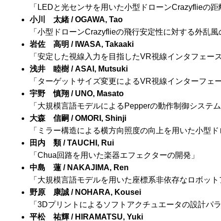
「LEDと光センサを用いた小型ドローンCrazyflie
小川 太緒 / OGAWA, Tao
「小型ドローンCrazyflieの飛行安定性に対する外乱
岩佐 高明 / IWASA, Takaaki
「安定した視線入力を目指したVR視線インタフェー
浅井 睦樹 / ASAI, Mutsuki
「ターゲットサイズ変更によるVR視線インターフェ
宇野 慎翔 / UNO, Masato
「大規模言語モデルによるPepperの動作制御システ
大森 信嗣 / OMORI, Shinji
「ミラー構造による横方向照度の向上を用いた小型ドローン
田内 類 / TAUCHI, Rui
「Chua回路を用いた楽器エフェクターの開発」
中島 蓮 / NAKAJIMA, Ren
「大規模言語モデルを用いた座標系非依存なロボット
野原 康誠 / NOHARA, Kousei
「3Dプリントによるソフトアクチュエータの設計パ
平松 祐輝 / HIRAMATSU, Yuki