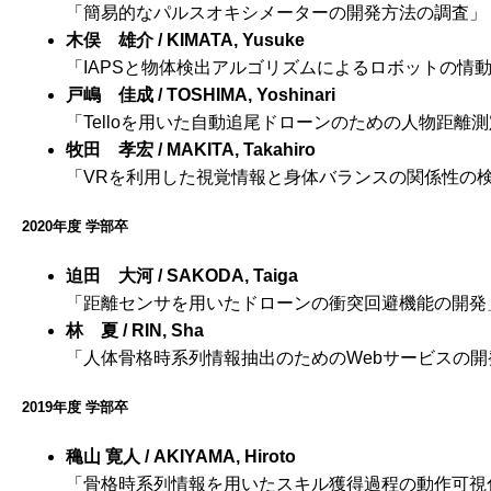
「簡易的なパルスオキシメーターの開発方法の調査」
木俣 雄介 / KIMATA, Yusuke
「IAPSと物体検出アルゴリズムによるロボットの情
戸嶋 佳成 / TOSHIMA, Yoshinari
「Telloを用いた自動追尾ドローンのための人物距離
牧田 孝宏 / MAKITA, Takahiro
「VRを利用した視覚情報と身体バランスの関係性の
2020年度 学部卒
迫田 大河 / SAKODA, Taiga
「距離センサを用いたドローンの衝突回避機能の開発
林 夏 / RIN, Sha
「人体骨格時系列情報抽出のためのWebサービスの開
2019年度 学部卒
穐山 寛人 / AKIYAMA, Hiroto
「骨格時系列情報を用いたスキル獲得過程の動作可視