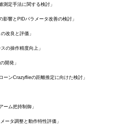
の距離測定手法に関する検討」
風の影響とPIDパラメータ改善の検討」
スの改良と評価」
ースの操作精度向上」
ムの開発」
Crazyflieの距離推定に向けた検討」
アーム把持制御」
ラメータ調整と動作特性評価」