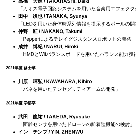
髙橋 大輝 / TAKAHASHI, Daiki
「カオス電子回路システムを用いた音楽用エフェクタ
田中 竣也 / TANAKA, Syunya
「LEDを用いた身体時系列情報を提示するポールの開
仲野 匠 / NAKANO, Takumi
「Pepperによるテレイグジスタンスロボットの開発」
成井 博紀 / NARUI, Hiroki
「HMDとWiiバランスボードを用いたバランス能力
2021年度 修士卒
川原 暉弘 / KAWAHARA, Kihiro
「バネを用いたテンセグリティアームの開発」
2021年度 学部卒
武田 龍祐 / TAKEDA, Ryusuke
「距離センサを用いたドローンの離着陸機能の検討」
イン チンブ / YIN, ZHENWU