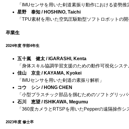
「IMUセンサを用いた剣道素振り動作における姿勢推
星野 泰知 / HOSHINO, Taichi
「TPU素材を用いた空気圧駆動型ソフトロボットの開
卒業生
2024年度 学部4年生
五十嵐 健太 / IGARASHI, Kenta
「身体スキル協調学習支援のための動作可視化システ
佳山 京圭 / KAYAMA, Kyokei
「IMUセンサを用いた剣道の素振り解析」
コウ シン / HONG CHEN
「小型プラスチック部品を掴むためのソフトグリッパ
石川 恵望 / ISHIKAWA, Megumu
「360度カメラとRTSPを用いたPepperの遠隔操作
2023年度 修士卒