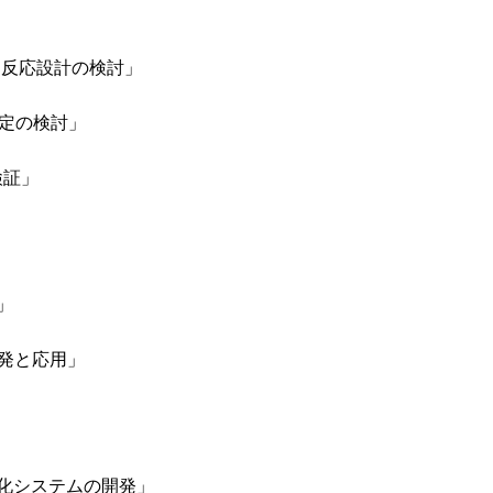
動反応設計の検討」
測定の検討」
検証」
」
発と応用」
化システムの開発」