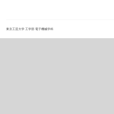
ナ
ビ
ゲ
ー
東京工芸大学 工学部 電子機械学科
シ
ョ
ン