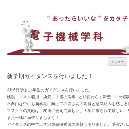
東京工芸大学 工学部 電子機械学科
ソフトとハードを駆使できる未来志向の技術者を育成
メニュー
新学期ガイダンスを行いました！
4月6日(火)に4年生のガイダンスを行いました。
検温、マスク着用、換気、手指の消毒…と相変わらず新型コロナ感
不自由な中にも新学期に向けての皆さんの期待と意気込みを感じる
マスク下の笑顔は、友達に会えて嬉しい、大学に来られて嬉しい、
また一緒に頑張りましょう！
ガイダンスの中で工学部成績優秀者の表彰もありました。受賞され