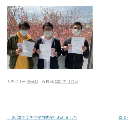
カテゴリー:
未分類
| 投稿日:
2021年4月9日
投
←
2020年度学位授与式が行われました
ロボ
稿