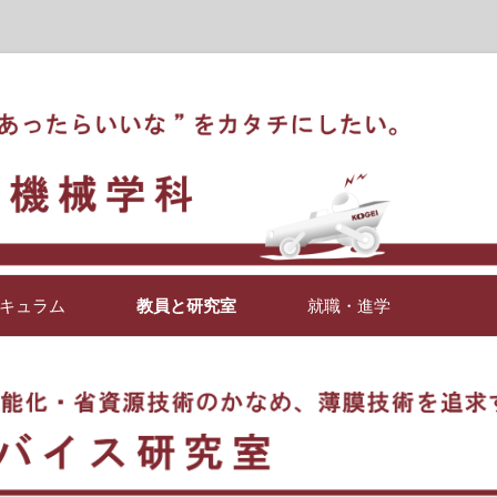
る未来志向の技術者を育成
 工学部 電子機械学科
コ
ン
キュラム
教員と研究室
就職・進学
テ
ン
ツ
へ
学びのコンセプト
薄膜デバイス研究室
ス
キ
学びのイメージ
知能ロボットシステム研究室
ッ
プ
電子機械学科の魅力
レーザ制御研究室
マイクロ波研究室