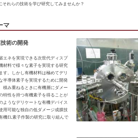
にそれらの技術を学び研究してみませんか？
ーマ
膜技術の開発
省エネを実現できる次世代ディスプ
機材料で様々な素子を実現する研究
ます。しかし有機材料は極めてデリ
な半導体素子を実現するために開発
、積み重ねるときに有機層にダメー
の特性を持つ有機素子を得ることが
のようなデリケートな有機デバイス
使用可能な独自の低ダメージ成膜技
有機EL素子作製の研究に取り組んで