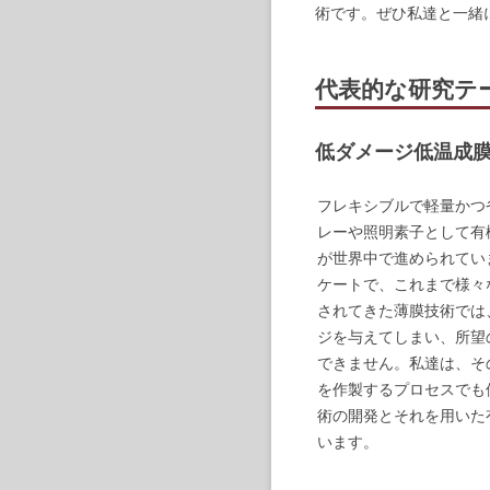
術です。ぜひ私達と一緒
代表的な研究テ
低ダメージ低温成
フレキシブルで軽量かつ
レーや照明素子として有
が世界中で進められてい
ケートで、これまで様々
されてきた薄膜技術では
ジを与えてしまい、所望
できません。私達は、そ
を作製するプロセスでも
術の開発とそれを用いた
います。