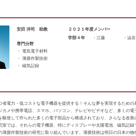
半導体エレクトロニクス研究室
ロボットビジョン研究室
安田 洋司 助教
２０２１年度メンバー
ウェアラブルロボット研究室
学部４年
・江藤
・澁谷
専門分野
電波システム工学研究室
・ 電気電子材料
・ 薄膜作製技術
応用分光学研究室
・ 磁気記録
人工生命研究室
生物模倣ロボット研究室
集積パワーエレクトロニクス研究室
つ省電力・低コストな電子機器を提供する！そんな夢を実現するための
ジカメや携帯電話、スマホ、パソコン、テレビやビデオなど、多くの電
を駆使して作られた多くの電子部品から構成されており、さらなる改善
究室では、それらの電子機器、特にディスプレーや太陽電池、磁気記録
の薄膜作製技術の研究に取り組んでいます。薄膜技術は明日の日本の物